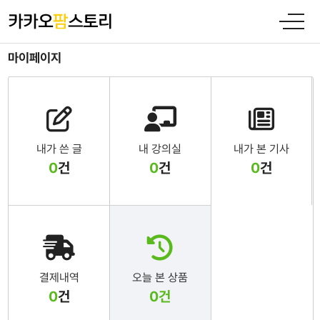
마이페이지
내가 쓴 글
내 강의실
내가 본 기사
0
건
0
건
0
건
결제내역
오늘 본 상품
0
건
0
건